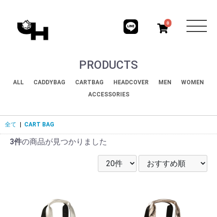
0
PRODUCTS
ALL
CADDYBAG
CARTBAG
HEADCOVER
MEN
WOMEN
ACCESSORIES
全て
|
CART BAG
3件
の商品が見つかりました